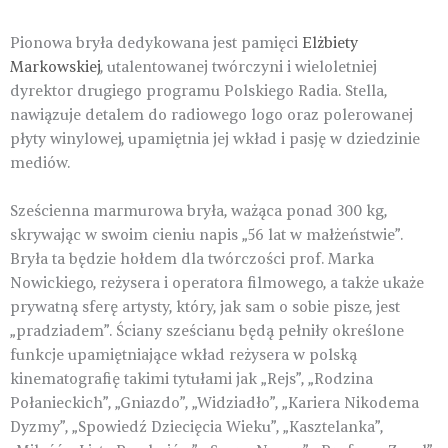
Pionowa bryła dedykowana jest pamięci
Elżbiety
Markowskiej
, utalentowanej twórczyni i wieloletniej
dyrektor drugiego programu Polskiego Radia. Stella,
nawiązuje detalem do radiowego logo oraz polerowanej
płyty winylowej, upamiętnia jej wkład i pasję w dziedzinie
mediów.
Sześcienna marmurowa bryła, ważąca ponad 300 kg,
skrywając w swoim cieniu napis „56 lat w małżeństwie”.
Bryła ta będzie hołdem dla twórczości prof. Marka
Nowickiego, reżysera i operatora filmowego, a także ukaże
prywatną sferę artysty, który, jak sam o sobie pisze, jest
„pradziadem”. Ściany sześcianu będą pełniły określone
funkcje upamiętniające wkład reżysera w polską
kinematografię takimi tytułami jak „Rejs”, „Rodzina
Połanieckich”, „Gniazdo”, „Widziadło”, „Kariera Nikodema
Dyzmy”, „Spowiedź Dziecięcia Wieku”, „Kasztelanka”,