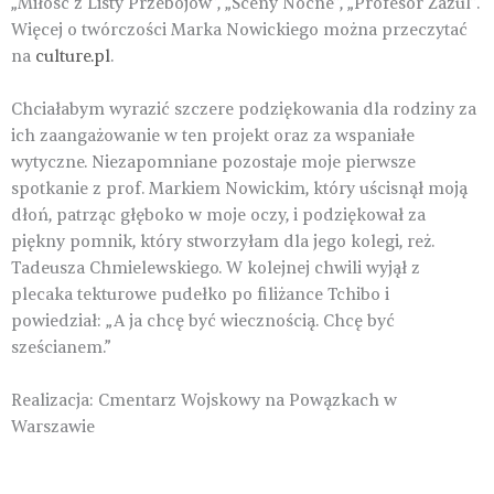
„Miłość z Listy Przebojów”, „Sceny Nocne”, „Profesor Zazul”.
Więcej o twórczości Marka Nowickiego można przeczytać
na
culture.pl
.
Chciałabym wyrazić szczere podziękowania dla rodziny za
ich zaangażowanie w ten projekt oraz za wspaniałe
wytyczne. Niezapomniane pozostaje moje pierwsze
spotkanie z prof. Markiem Nowickim, który uścisnął moją
dłoń, patrząc głęboko w moje oczy, i podziękował za
piękny pomnik, który stworzyłam dla jego kolegi, reż.
Tadeusza Chmielewskiego. W kolejnej chwili wyjął z
plecaka tekturowe pudełko po filiżance Tchibo i
powiedział: „A ja chcę być wiecznością. Chcę być
sześcianem.”
Realizacja: Cmentarz Wojskowy na Powązkach w
Warszawie