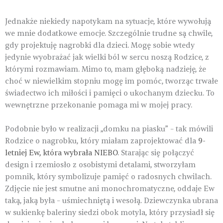
Jednakże niekiedy napotykam na sytuacje, które wywołują
we mnie dodatkowe emocje. Szczególnie trudne są chwile,
gdy projektuję nagrobki dla dzieci. Mogę sobie wtedy
jedynie wyobrażać jak wielki ból w sercu noszą Rodzice, z
którymi rozmawiam. Mimo to, mam głęboką nadzieję, że
choć w niewielkim stopniu mogę im pomóc, tworząc trwałe
świadectwo ich miłości i pamięci o ukochanym dziecku. To
wewnętrzne przekonanie pomaga mi w mojej pracy.
Podobnie było w realizacji „domku na piasku” – tak mówili
Rodzice o nagrobku, który miałam zaprojektować dla
9-
letniej Ew, która wybrała NIEBO
. Starając się połączyć
design i rzemiosło z osobistymi detalami, stworzyłam
pomnik, który symbolizuje pamięć o radosnych chwilach.
Zdjęcie nie jest smutne ani monochromatyczne, oddaje Ew
taką, jaką była – uśmiechniętą i wesołą. Dziewczynka ubrana
w sukienkę baleriny siedzi obok motyla, który przysiadł się