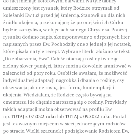
do niej mieniąc kolorowymi barwami. Na tyle tablicy
umieszczony jest rysunek, który Rodzice otrzymali od
koleżanki Ew tuż przed jej śmiercią. Stanowił on dla nich
źródło ukojenia, przekonujące, że po odejściu ich Córka
będzie szczęśliwa, w objęciach samego Chrystusa. Poniżej
rysunku dodano napis, skomponowany z odręcznych liter
napisanych przez Ew. Pochodziły one z jednej z jej notatek,
które pisała na tyle recept. Wybrane literki złożono w tekst:
„Do zobaczenia, Ewa”. Całość otaczają rośliny tworząc
zielony skwer pamięci, który można dowolnie aranżować w
zależności od pory roku. Osobiście uważam, że możliwość
indywidualnej adaptacji nagrobka i dbania o rośliny, czy
obserwacja jak one rosną, jest formą kontemplacji i
ukojenia. Wiedziałam, że Rodzice często bywają na
cmentarzu i że chętnie zatroszczą się o rośliny. Przykłady
takich adaptacji można obserwować na profilu Ew
np.
TUTAJ z 07.2022 roku
lub
TUTAJ z 09.2022 roku
. Portal
jest też ważnym miejscem w sieci jednoczącym rodziców
po stracie. Wielki szacunek i podziękowanie Rodzicom Ew,