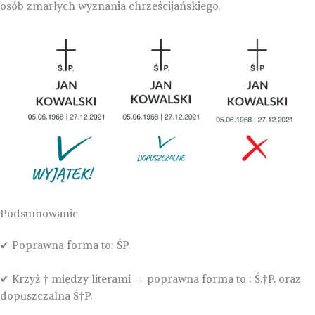
osób zmarłych wyznania chrześcijańskiego.
Podsumowanie
Poprawna forma to: ŚP.
✔
Krzyż † między literami → poprawna forma to : Ś.†P. oraz
✔
dopuszczalna Ś†P.