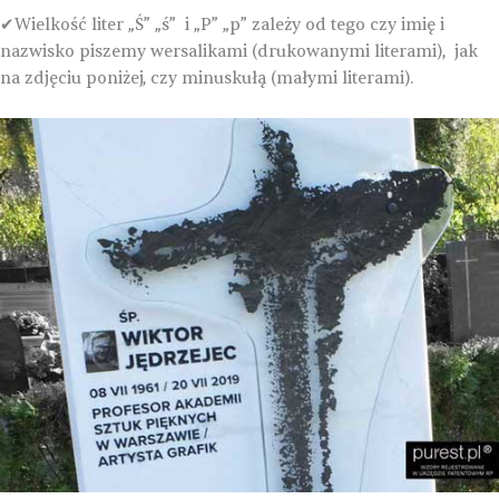
Wielkość liter „Ś” „ś” i „P” „p” zależy od tego czy imię i
✔
nazwisko piszemy wersalikami (drukowanymi literami), jak
na zdjęciu poniżej, czy minuskułą (małymi literami).