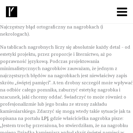
Przejdź
do
treści
Najczęstszy błąd ortograficzny na nagrobkach (i
nekrologach).
Na tablicach nagrobnych liczy się absolutnie każdy detal – od
estetyki projektu, przez proporcje i liternictwo, aż po
poprawność językową. Podczas projektowania
minimalistycznych nagrobków zauważam, że jednym z
najczęstszych błędów na nagrobkach jest niewłaściwy zapis
skrótu „świętej pamięci”. A ten drobny szczegół może wpływać
na odbiór całego pomnika, zaburzyć estetykę nagrobka i
szacunek, jaki chcemy oddać. Świadczyć to może również o
profesjonalizmie lub jego braku ze strony zakładu
kamieniarskiego. Zdarzyć się mogą wtedy takie sytuacje jak ta
opisana na portalu
LPJ
, gdzie właścicielka nagrobka pisze:
„Jestem trochę przerażona, bo stwierdziłam, że na nagrobku
mojego Dziadka kamieniarz wykuł skrót świętej pamięci w