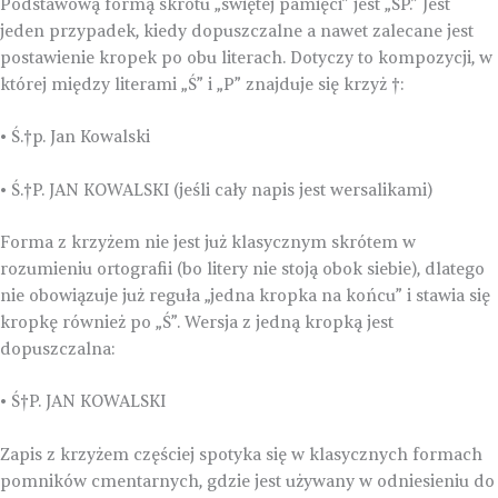
Podstawową formą skrótu „świętej pamięci” jest „ŚP.” Jest
jeden przypadek, kiedy dopuszczalne a nawet zalecane jest
postawienie kropek po obu literach. Dotyczy to kompozycji, w
której między literami „Ś” i „P” znajduje się krzyż †:
• Ś.†p. Jan Kowalski
• Ś.†P. JAN KOWALSKI (jeśli cały napis jest wersalikami)
Forma z krzyżem nie jest już klasycznym skrótem w
rozumieniu ortografii (bo litery nie stoją obok siebie), dlatego
nie obowiązuje już reguła „jedna kropka na końcu” i stawia się
kropkę również po „Ś”. Wersja z jedną kropką jest
dopuszczalna:
• Ś†P. JAN KOWALSKI
Zapis z krzyżem częściej spotyka się w klasycznych formach
pomników cmentarnych, gdzie jest używany w odniesieniu do